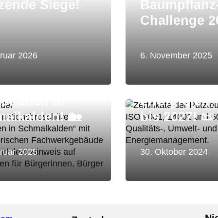
zende Siege!
Baumpflanz
Challenge 2
ruar 2026
6. November 2025
Rezertifizie
kommen in
erfolgreich:
alkalden! 🏡
bis 2027! 📜
ruar 2025
30. Oktober 2024