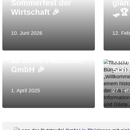
Sommerfest der
glän
Wirtschaft 🎉
🛷🏆
10. Juni 2026
12. Feb
35 Jahre Putzteufel
Will
GmbH 🎉
Schm
Schmalkalden
glänzt zur 1150-
1. April 2025
27. Feb
Jahrfeier! 🎉
16. August 2024