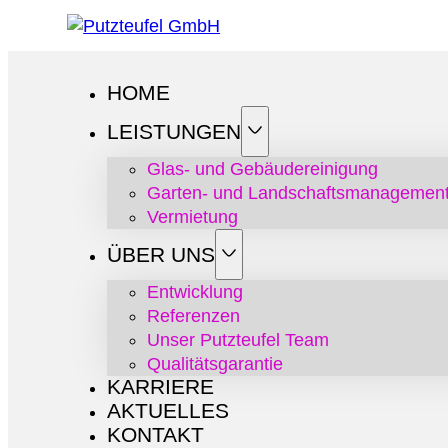
Folge uns auf Facebook
Folge uns auf Instagram
Follow us on X
Follow us on YouTube
HOME
LEISTUNGEN
Glas- und Gebäudereinigung
Garten- und Landschaftsmanagemen
Vermietung
ÜBER UNS
Entwicklung
Referenzen
Unser Putzteufel Team
Qualitätsgarantie
KARRIERE
AKTUELLES
KONTAKT