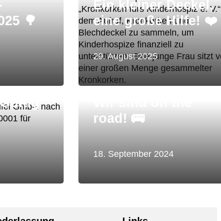
-
Ein kleiner Deckel,
025 🌳
eine große Hilfe! ❤️
29. August 2025
rung
 Gültig
Wir sind on the
road! 🚌
18. September 2024