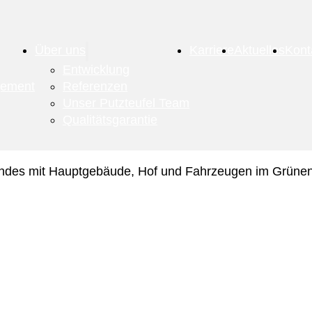
Über uns
Karriere
Aktuelles
Kont
Entwicklung
gement
Referenzen
Unser Putzteufel Team
Qualitätsgarantie