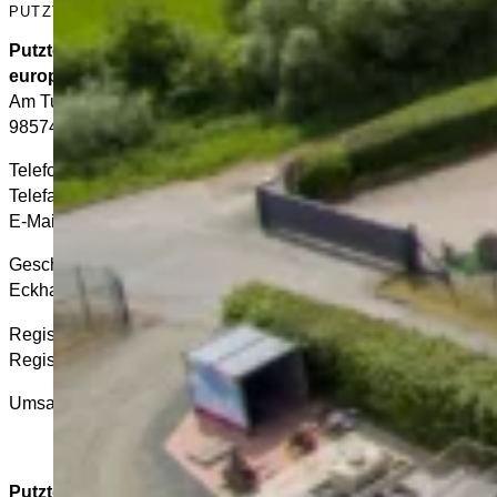
PUTZTEUFEL GMBH
Putzteufel GmbH
european facility management
Am Turnplatz 5
98574 Schmalkalden
Telefon: 03683 6936-0
Telefax: 03683 6936-20
E-Mail:
info@putzteufel-gmbh.de
Geschäftsführerin:
Eckhardt, Nadja
Registergericht: Amtsgericht Jena
Registernummer: HRB 303764
Umsatzsteuer-Identifikationsnummer gemäß § 27 a Umsatzst
Putzteufel GmbH