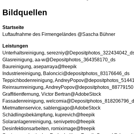
Bildquellen
Startseite
Luftaufnahme des Firmengeländes @Sascha Bühner
Leistungen
Unterhaltsreinigung, serezniy@Depositphotos_322434042_d
Glasreinigung, aa-w@Depositphotos_364358170_ds
Baureinigung, aseparraya@freepik
Industriereinigung, Baloncici@depositphotos_83176646_ds
Teppichbodenreinigung, AndreyPopov@depositphotos_5144
Reinraumreinigung, AndreyPopov@depositphotos_88779150
Graffitientfernung, Victor Bertran@AdobeStock
Fassadenreinigung, welcomia@Depositphotos_818206796_
Mietmattenservice, sablengjago@AdobeStock
Schädlingsbekämpfung, kuprevich@freepik
Solaranlagenreinigung, senivpetro@freepik
Desinfektionsarbeiten, romiximage@freepik