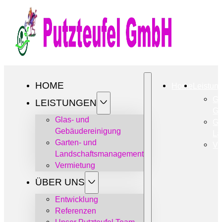
Folge uns auf Facebook
Folge uns auf Instagram
Follow us on X
Follow us on YouTube
HOME
Home
Leistun
Gl
LEISTUNGEN
Ge
Glas- und
Ga
Gebäudereinigung
La
Garten- und
Ve
Landschaftsmanagement
Vermietung
ÜBER UNS
Entwicklung
Referenzen